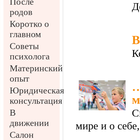
После
Д
родов
Коротко о
главном
В
Советы
К
психолога
Материнский
опыт
…
Юридическая
м
консультация
С
В
движении
мире и о себе,
Салон