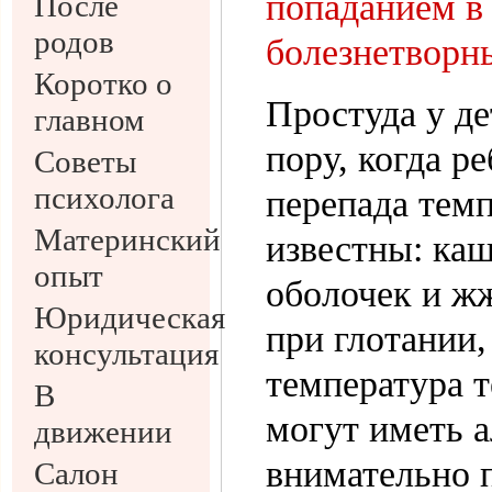
попаданием в
После
родов
болезнетворн
Коротко о
Простуда у де
главном
пору, когда р
Советы
психолога
перепада тем
Материнский
известны: каш
опыт
оболочек и ж
Юридическая
при глотании
консультация
температура т
В
могут иметь 
движении
внимательно 
Салон