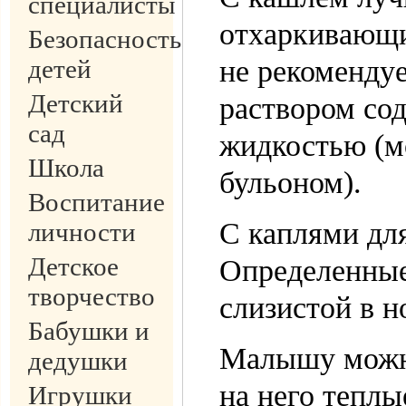
специалисты
отхаркивающих
Безопасность
детей
не рекоменду
Детский
раствором сод
сад
жидкостью (м
Школа
бульоном).
Воспитание
С каплями дл
личности
Детское
Определенные
творчество
слизистой в н
Бабушки и
Малышу можно
дедушки
на него теплы
Игрушки