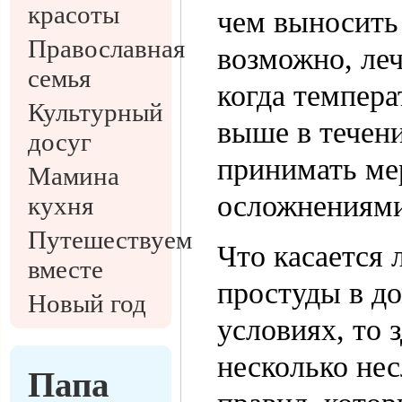
красоты
чем выносить
Православная
возможно, леч
семья
когда темпера
Культурный
выше в течен
досуг
принимать мер
Мамина
осложнениями
кухня
Путешествуем
Что касается 
вместе
простуды в д
Новый год
условиях, то 
несколько не
Папа