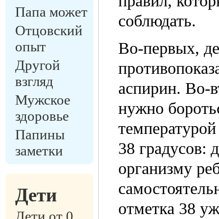
правил, кото
Папа может
соблюдать.
Отцовский
опыт
Во-первых, д
Другой
противопоказ
взгляд
аспирин. Во-в
Мужское
нужно бороть
здоровье
температурой
Папины
38 градусов: 
заметки
организму ре
самостоятель
Дети
отметка 38 уж
Дети от 0