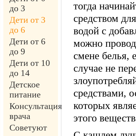
тогда начина
до 3
средством дл
Дети от 3
до 6
водой с добав
Дети от 6
можно проводи
до 9
смене белья, 
Дети от 10
случае не пер
до 14
злоупотребл
Детское
средствами, 
питание
которых являе
Консультация
врача
этого вещест
Советуют
С кашлем луч