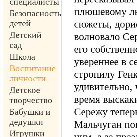
специалисты
плюшевому ль
Безопасность
детей
сюжеты, дорис
Детский
волновало Се
сад
его собственн
Школа
увереннее в с
Воспитание
стропилу Генк
личности
удивительно, 
Детское
время выскаки
творчество
Сережу теперь
Бабушки и
дедушки
Мальчуган пон
Игрушки
ним, а за пр