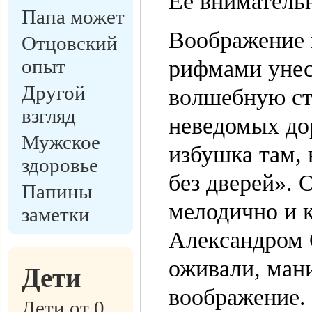
Ее внимательн
Папа может
Воображение 
Отцовский
опыт
рифмами унес
Другой
волшебную стр
взгляд
неведомых до
Мужское
избушка там, 
здоровье
без дверей». 
Папины
мелодично и 
заметки
Александром
оживали, мани
Дети
воображение.
Дети от 0