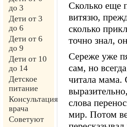
Сколько еще 
до 3
витязю, преж
Дети от 3
до 6
сколько прик
Дети от 6
точно знал, о
до 9
Сереже уже пя
Дети от 10
сам, но всегд
до 14
Детское
читала мама. 
питание
выразительно
Консультация
слова перено
врача
мир. Потом в
Советуют
пересказывал