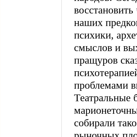
восстановить
наших предко
психики, арх
смыслов и вых
пращуров ска
психотерапией
проблемами в
Театральные 
марионеточны
собирали тако
рыночных пло