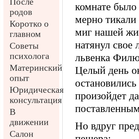
После
комнате было 
родов
мерно тикали 
Коротко о
миг нашей жиз
главном
натянул свое 
Советы
психолога
львенка Филю 
Материнский
Целый день о
опыт
остановились
Юридическая
произойдет д
консультация
поставленным 
В
движении
Но вдруг пред
Салон
пещера;