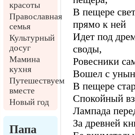
красоты
В пещере свет
Православная
прямо к ней
семья
Идет под др
Культурный
досуг
своды,
Мамина
Ровесники са
кухня
Вошел с унын
Путешествуем
В пещере стар
вместе
Спокойный взо
Новый год
Лампада пере
За древней кн
Папа