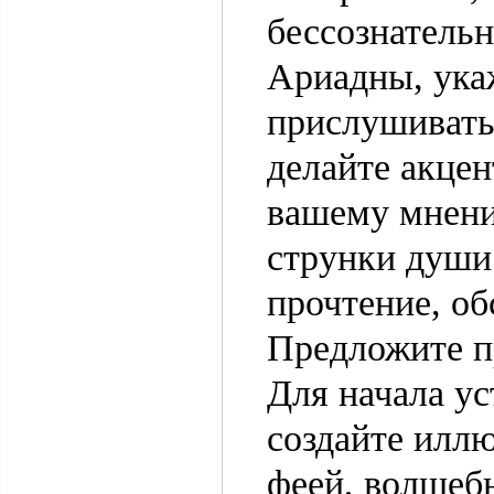
бессознательн
Ариадны, ука
прислушиватьс
делайте акцен
вашему мнени
струнки души
прочтение, об
Предложите п
Для начала ус
создайте илл
феей, волшеб