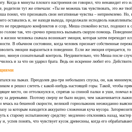
у. Когда в минуты плохого настроения он говорил, что ненавидит его 
ие, родители тут же отвечали: «Ты не можешь так чувствовать, это же тво
ша понял, что признавать свои негативные чувства – неприемлемо. Но, 
него оставались и, не находя выхода, продолжали исподволь накапливатьс
что не предвещало конфликтов и ссор, Миша спокойно встал, подошел к 
по голове так, что срочно пришлось вызывать скорую помощь. Поведени
 в жизни человека сначала возникает эмоция, которая затем переходит ил
ости. В обычном состоянии, когда человек признает собственные переж
зволить эмоции выразиться в поведении. Если же эмоция отрицается, то
пно, минуя сознательный контроль. Неудивительно, что Миша после случ
училось и за что он ударил брата. Ведь он искренне любит его. Действит
оциями
катался на лыжах. Преодолев два-три небольших спуска, он, как минимум
иком и решил слететь с какой-нибудь настоящей горы. Такой, чтобы пря
ящее место, он оттолкнулся и, спрятав за спиной палки и уши, помчал в
зу за деревьями. Поэтому сверху не было видно, чем заканчивается лыжня
 и мчась на бешеной скорости, великий горнолыжник неожиданно выясни
разу за которым находится аккуратно сложенная куча мусора. Затормозит
уть к старому испытанному средству: медленно отклоняясь назад, масте
 и, успев понять, что чувствует кусок древесины, когда его обрабатыва