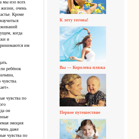
а мы изо всех
й жизни, очень
астье. Кроме
К лету готова!
 научиться
реживаний
дущем, когда
жки и
принимаются им
ать.
Вы — Королева пляжа
сли ребёнок
 малыша,
 чувства.
ает».
ые чувства по
ого
гда он
Первое путешествие
ивные
аемая эмоция
очень даже
ные чувства по