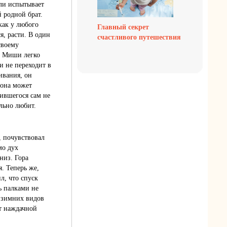
или испытывает
й родной брат.
как у любого
Главный секрет
я, расти. В один
счастливого путешествия
своему
е Миши легко
и не переходит в
ивания, он
 она может
ившегося сам не
ельно любит.
, почувствовал
мо дух
низ. Гора
. Теперь же,
л, что спуск
ь палками не
р зимних видов
ют наждачной