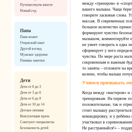
между «тренером» и «спор
Путешествуем вместе
вашего малыша. Чаще берите
Новый год
говорите ласковые слова. У
массаж. В современных пси
большое количество прикос
Папа
формируют чувство безопа
Папа может
малышом, комментируйте ег
Отцовский опыт
не умеет говорить и едва л
Другой взгляд
сформирует у него опреде
Мужское здоровье
чувства. По мере роста ма
Папины заметки
сокровенным и важным буде
то заняты – отложите на вр
колени, чтобы малыш почув
Дети
Учимся признавать эм
Дети от 0 до 3
Дети от 3 до 6
Когда между «мастером» и
Дети от 6 до 9
тренировкам. На первом эт
Дети от 10 до 14
положительные, так и отриц
Детское питание
стоит малышу расстроиться 
Консультация врача
командировку, и у ребёнка 
Советуют специалисты
участвовал в соревнования
Безопасность детей
Не расстраивайся!» – подде