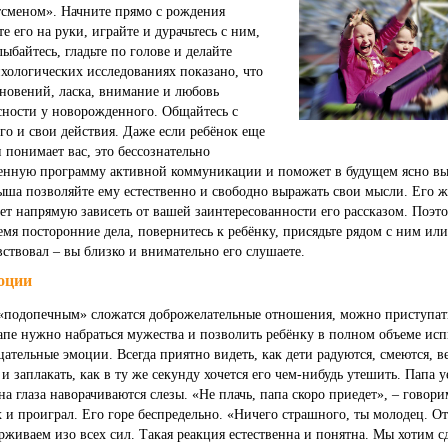
тсменом». Начните прямо с рождения
 его на руки, играйте и дурачьтесь с ним,
лыбайтесь, гладьте по голове и делайте
хологических исследованиях показано, что
новений, ласка, внимание и любовь
сности у новорожденного. Общайтесь с
о и свои действия. Даже если ребёнок еще
и понимает вас, это бессознательно
ленную программу активной коммуникации и поможет в будущем ясно вы
лыша позволяйте ему естественно и свободно выражать свои мысли. Его ж
т напрямую зависеть от вашей заинтересованности его рассказом. Поэто
емя посторонние дела, повернитесь к ребёнку, присядьте рядом с ним или
ствовал – вы близко и внимательно его слушаете.
оции
 «подопечным» сложатся доброжелательные отношения, можно приступат
апе нужно набраться мужества и позволить ребёнку в полном объеме исп
ательные эмоции. Всегда приятно видеть, как дети радуются, смеются, ве
и заплакать, как в ту же секунду хочется его чем-нибудь утешить. Папа у
на глаза наворачиваются слезы. «Не плачь, папа скоро приедет», – гово
х и проиграл. Его горе беспредельно. «Ничего страшного, ты молодец. О
рживаем изо всех сил. Такая реакция естественна и понятна. Мы хотим сд