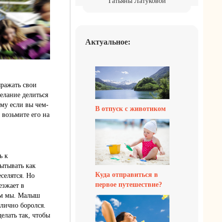
Татьяны Латуковой
Актуальное:
ражать свои
елание делиться
му если вы чем-
В отпуск с животиком
 возьмите его на
ь к
ытывать как
Куда отправиться в
селятся. Но
первое путешествие?
езжает в
рим мы. Малыш
тлично боролся.
елать так, чтобы