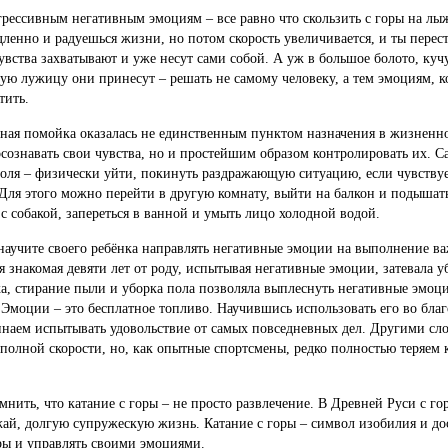
грессивным негативным эмоциям – все равно что скользить с горы на лы
ленно и радуешься жизни, но потом скорость увеличивается, и ты перес
увства захватывают и уже несут сами собой. А уж в большое болото, куч
ую лужицу они принесут – решать не самому человеку, а тем эмоциям, 
тить.
ная помойка оказалась не единственным пунктом назначения в жизненн
 осознавать свои чувства, но и простейшим образом контролировать их. 
оля – физически уйти, покинуть раздражающую ситуацию, если чувству
. Для этого можно перейти в другую комнату, выйти на балкон и подыша
 с собакой, запереться в ванной и умыть лицо холодной водой.
аучите своего ребёнка направлять негативные эмоции на выполнение в
я знакомая девяти лет от роду, испытывая негативные эмоции, затевала у
а, стирание пыли и уборка пола позволяла выплеснуть негативные эмоц
 Эмоции – это бесплатное топливо. Научившись использовать его во благ
инаем испытывать удовольствие от самых повседневных дел. Другими сл
а полной скорости, но, как опытные спортсмены, редко полностью теряем 
мнить, что катание с горы – не просто развлечение. В Древней Руси с го
ай, долгую супружескую жизнь. Катание с горы – символ изобилия и до
оры и управлять своими эмоциями.