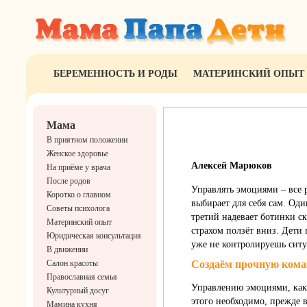
БЕРЕМЕННОСТЬ И РОДЫ
МАТЕРИНСКИЙ ОПЫТ
Мама
В приятном положении
Женское здоровье
Алексей Марюков
На приёме у врача
После родов
Управлять эмоциями – все 
Коротко о главном
выбирает для себя сам. Оди
Советы психолога
третий надевает ботинки с
Материнский опыт
страхом ползёт вниз. Дети 
Юридическая консультация
уже не контролируешь ситу
В движении
Салон красоты
Создаём прочную кома
Православная семья
Управлению эмоциями, как 
Культурный досуг
этого необходимо, прежде 
Мамина кухня