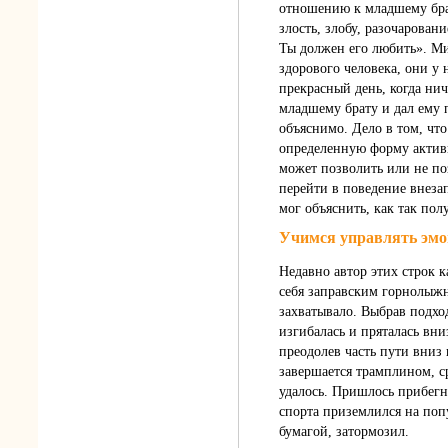
отношению к младшему брат
злость, злобу, разочарован
Ты должен его любить». Ми
здорового человека, они у 
прекрасный день, когда ни
младшему брату и дал ему 
объяснимо. Дело в том, что
определенную форму активн
может позволить или не по
перейти в поведение внеза
мог объяснить, как так пол
Учимся управлять эм
Недавно автор этих строк 
себя заправским горнолыжн
захватывало. Выбрав подход
изгибалась и пряталась вни
преодолев часть пути вниз
завершается трамплином, с
удалось. Пришлось прибегн
спорта приземлился на попу
бумагой, затормозил.