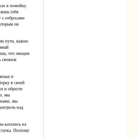
жах в помойку.
таешь себя
у с отбросами
которым он
ом пути, важно
Самый
ешь, что эмоция
ть свежим
ажных и
борку в своей
ии и обрести
о, мы
овами, мы
контроль над
ры катались на
статка. Поэтому