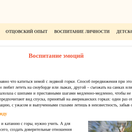
ОТЦОВСКИЙ ОПЫТ
ВОСПИТАНИЕ ЛИЧНОСТИ
ДЕТСК
Воспитание эмоций
равно что катиться зимой с ледяной горки. Способ передвижения при эт
н любит лететь на сноуборде или лыжах, другой – съезжать на санках или
калолаза с шипами и приставными шагами медленно-медленно, чтобы не 
предпочитают вид спуска, принятый на американских горках: один раз от
ацию, с ужасом и выпученными глазами летишь в неизвестность, забыв о
нду
и катанию с горы, нужно учить. А для
всего, создать доверительные отношения