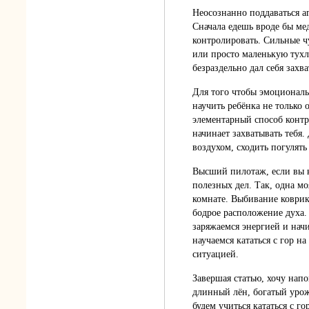
Неосознанно поддаваться а
Сначала едешь вроде бы мед
контролировать. Сильные ч
или просто маленькую тухл
безраздельно дал себя захва
Для того чтобы эмоциональ
научить ребёнка не только
элементарный способ контр
начинает захватывать тебя
воздухом, сходить погулять
Высший пилотаж, если вы н
полезных дел. Так, одна мо
комнате. Выбивание коврик
бодрое расположение духа.
заряжаемся энергией и нач
научаемся кататься с гор н
ситуацией.
Завершая статью, хочу напо
длинный лён, богатый урож
будем учиться кататься с г