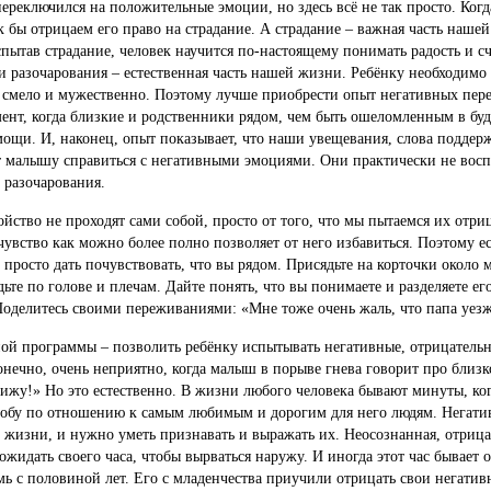
ереключился на положительные эмоции, но здесь всё не так просто. Когд
 бы отрицаем его право на страдание. А страдание – важная часть наше
спытав страдание, человек научится по-настоящему понимать радость и сч
и разочарования – естественная часть нашей жизни. Ребёнку необходимо
, смело и мужественно. Поэтому лучше приобрести опыт негативных пе
мент, когда близкие и родственники рядом, чем быть ошеломленным в бу
мощи. И, наконец, опыт показывает, что наши увещевания, слова поддер
т малышу справиться с негативными эмоциями. Они практически не вос
 разочарования.
йство не проходят сами собой, просто от того, что мы пытаемся их отриц
увство как можно более полно позволяет от него избавиться. Поэтому е
 просто дать почувствовать, что вы рядом. Присядьте на корточки около
дьте по голове и плечам. Дайте понять, что вы понимаете и разделяете его
Поделитесь своими переживаниями: «Мне тоже очень жаль, что папа уезж
ой программы – позволить ребёнку испытывать негативные, отрицательн
нечно, очень неприятно, когда малыш в порыве гнева говорит про близк
вижу!» Но это естественно. В жизни любого человека бывают минуты, ко
злобу по отношению к самым любимым и дорогим для него людям. Негат
 жизни, и нужно уметь признавать и выражать их. Неосознанная, отриц
ожидать своего часа, чтобы вырваться наружу. И иногда этот час бывает 
 с половиной лет. Его с младенчества приучили отрицать свои негатив