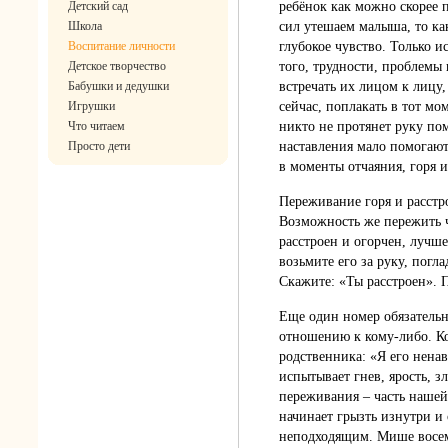
Детский сад
ребёнок как можно скорее п
Школа
сил утешаем малыша, то как
Воспитание личности
глубокое чувство. Только и
Детское творчество
того, трудности, проблемы 
Бабушки и дедушки
встречать их лицом к лицу
Игрушки
сейчас, поплакать в тот мо
Что читаем
никто не протянет руку по
Просто дети
наставления мало помогаю
в моменты отчаяния, горя и
Переживание горя и расстро
Возможность же пережить ч
расстроен и огорчен, лучше
возьмите его за руку, погла
Скажите: «Ты расстроен». 
Еще один номер обязательн
отношению к кому-либо. Ко
родственника: «Я его нена
испытывает гнев, ярость, 
переживания – часть нашей
начинает грызть изнутри и 
неподходящим. Мише восемь