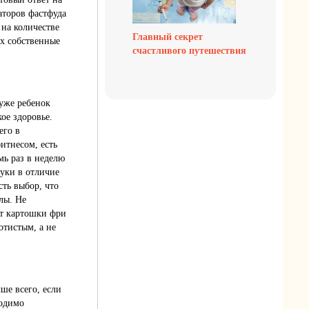
аторов фастфуда
 на количестве
Главный секрет
ах собственные
счастливого путешествия
 уже ребенок
кое здоровье.
его в
итнесом, есть
мь раз в неделю
руки в отличие
ть выбор, что
лы. Не
от картошки фри
тистым, а не
ше всего, если
ходимо