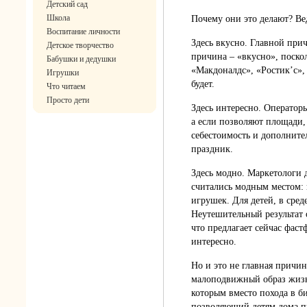
Детский сад
Школа
Почему они это делают? Ве
Воспитание личности
Здесь вкусно. Главной прич
Детское творчество
причина – «вкусно», поскол
Бабушки и дедушки
«Макдоналдс», «Ростик’c»,
Игрушки
будет.
Что читаем
Просто дети
Здесь интересно. Оператор
а если позволяют площади,
себестоимость и дополните
праздник.
Здесь модно. Маркетологи д
считались модным местом: 
игрушек. Для детей, в сред
Неутешительный результат 
что предлагает сейчас фаст
интересно.
Но и это не главная причина
малоподвижный образ жизн
которым вместо похода в б
позволяющий детям дома пра