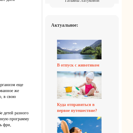
Татьяны Латуковой
Актуальное:
В отпуск с животиком
организм еще
ованное же
, в свою
Куда отправиться в
первое путешествие?
е детей разного
онную программу
ь фри,