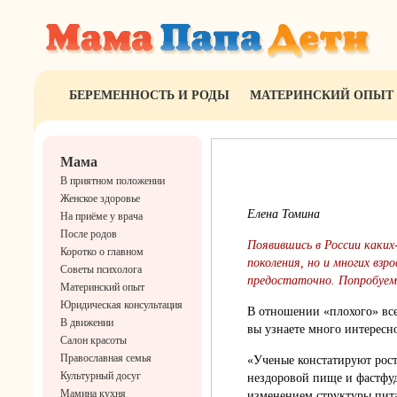
БЕРЕМЕННОСТЬ И РОДЫ
МАТЕРИНСКИЙ ОПЫТ
Мама
В приятном положении
Женское здоровье
Елена Томина
На приёме у врача
После родов
Появившись в России каких
Коротко о главном
поколения, но и многих вз
Советы психолога
предостаточно. Попробуем
Материнский опыт
Юридическая консультация
В отношении «плохого» все
В движении
вы узнаете много интересно
Салон красоты
Православная семья
«Ученые констатируют рост
Культурный досуг
нездоровой пище и фастфуд
Мамина кухня
изменением структуры пит