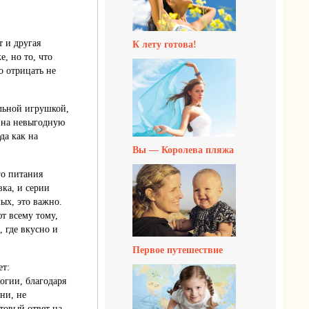
т и другая
К лету готова!
, но то, что
о отрицать не
ельной игрушкой,
а на невыгодную
да как на
Вы — Королева пляжа
го питания
ка, и серии
ых, это важно.
т всему тому,
, где вкусно и
Первое путешествие
ет:
огии, благодаря
ни, не
товый ответ на