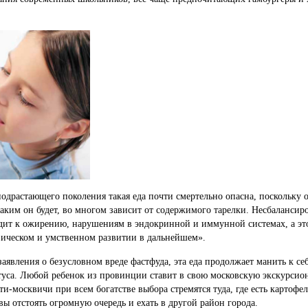
.
подрастающего поколения такая еда почти смертельно опасна, поскольку 
каким он будет, во многом зависит от содержимого тарелки. Несбалансир
дит к ожирению, нарушениям в эндокринной и иммунной системах, а это
изическом и умственном развитии в дальнейшем».
аявления о безусловном вреде фастфуда, эта еда продолжает манить к себ
атуса. Любой ребенок из провинции ставит в свою московскую экскурси
ти-москвичи при всем богатстве выбора стремятся туда, где есть картофел
овы отстоять огромную очередь и ехать в другой район города.