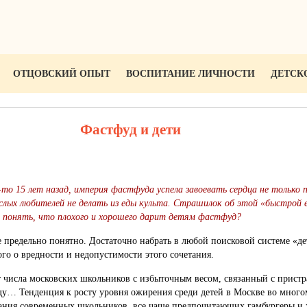
ОТЦОВСКИЙ ОПЫТ
ВОСПИТАНИЕ ЛИЧНОСТИ
ДЕТСК
Фастфуд и дети
-то 15 лет назад, империя фастфуда успела завоевать сердца не только
рослых любителей не делать из еды культа. Страшилок об этой «быстрой
 понять, что плохого и хорошего дарит детям фастфуд?
 предельно понятно. Достаточно набрать в любой поисковой системе «де
го о вредности и недопустимости этого сочетания.
 числа московских школьников с избыточным весом, связанный с пристр
у… Тенденция к росту уровня ожирения среди детей в Москве во многом
ания современных школьников, все чаще предпочитающих гамбургеры и 