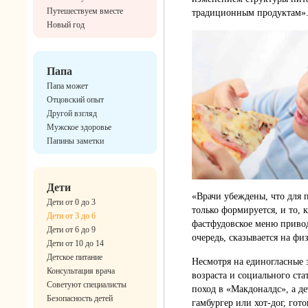
Путешествуем вместе
традиционным продуктам»
Новый год
Папа
Папа может
Отцовский опыт
Другой взгляд
Мужское здоровье
Папины заметки
Дети
«Врачи убеждены, что для 
Дети от 0 до 3
только формируется, и то, 
Дети от 3 до 6
фастфудовское меню приво
Дети от 6 до 9
очередь, сказывается на ф
Дети от 10 до 14
Детское питание
Несмотря на единогласные з
Консультация врача
возраста и социального ст
Советуют специалисты
поход в «Макдоналдс», а де
Безопасность детей
гамбургер или хот-дог, гот