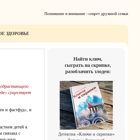
Понимание и внимание - секрет дружной семьи
ОЕ ЗДОРОВЬЕ
Найти ключ,
сыграть на скрипке,
разоблачить злодея:
 подрастающего
 еде» существует
ти и фастфуд», и
астием детей к
 связана с
Детектив «Ключи и скрипки»
хот-доги