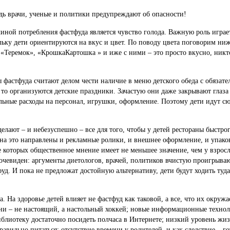
дь врачи, ученые и политики предупреждают об опасности!
иной потребления фастфуда является чувство голода. Важную роль играе
ьку дети ориентируются на вкус и цвет. По поводу цвета поговорим ниже
 «Теремок», «КрошкаКартошка » и иже с ними – это просто вкусно, никт
ы фастфуда считают делом чести наличие в меню детского обеда с обязат
 то организуются детские праздники. Зачастую они даже закрывают глаз
льные расходы на персонал, игрушки, оформление. Поэтому дети идут сю
елают – и небезуспешно – все для того, чтобы у детей рестораны быстро
на это направлены и рекламные ролики, и внешнее оформление, и упаков
е которых общественное мнение имеет не меньшее значение, чем у взросл
очевиден: аргументы диетологов, врачей, политиков вчистую проигрываю
фуд. И пока не предложат достойную альтернативу, дети будут ходить туда
. На здоровье детей влияет не фастфуд как таковой, а все, что их окружа
и – не настоящий, а настольный хоккей; новые информационные технол
иблиотеку достаточно посидеть полчаса в Интернете; низкий уровень жиз
вильно питаться; отсутствие времени у родителей, и как следствие – го