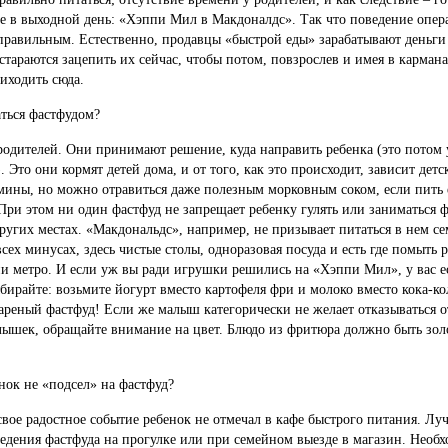
хе в выходной день: «Хэппи Мил в Макдоналдс». Так что поведение опер
еправильным. Естественно, продавцы «быстрой еды» зарабатывают деньги
стараются зацепить их сейчас, чтобы потом, повзрослев и имея в карман
иходить сюда.
ться фастфудом?
 родителей. Они принимают решение, куда направить ребенка (это потом
 Это они кормят детей дома, и от того, как это происходит, зависит детс
мины, но можно отравиться даже полезным морковным соком, если пить 
При этом ни один фастфуд не запрещает ребенку гулять или заниматься ф
ругих местах. «Макдональдс», например, не призывает питаться в нем се
 всех минусах, здесь чистые столы, одноразовая посуда и есть где помыть 
ии метро. И если уж вы ради игрушки решились на «Хэппи Мил», у вас ес
бирайте: возьмите йогурт вместо картофеля фри и молоко вместо кока-ко
жареный фастфуд! Если же малыш категорически не желает отказываться 
ышек, обращайте внимание на цвет. Блюдо из фритюра должно быть золо
енок не «подсел» на фастфуд?
вое радостное событие ребенок не отмечал в кафе быстрого питания. Луч
аведения фастфуда на прогулке или при семейном выезде в магазин. Необ