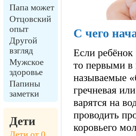
Папа может
Отцовский
опыт
С чего нач
Другой
взгляд
Если ребёнок 
Мужское
то первыми в
здоровье
называемые «
Папины
гречневая ил
заметки
варятся на во
проводить пр
Дети
коровьего мол
Дети от 0