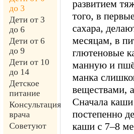
развитием тя
до 3
того, в первы
Дети от 3
сахара, делаю
до 6
месяцам, в пи
Дети от 6
до 9
глютеновые ка
Дети от 10
манную и пшён
до 14
манка слишко
Детское
веществами, а
питание
Сначала каши
Консультация
постепенно д
врача
Советуют
каши с 7–8 ме