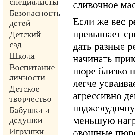
специалисты
сливочное мас
Безопасность
Если же вес 
детей
превышает сре
Детский
сад
дать разные 
Школа
начинать при
Воспитание
пюре близко п
личности
легче усваива
Детское
агрессивно д
творчество
поджелудочну
Бабушки и
меньшую нагр
дедушки
Игрушки
овощные пюре