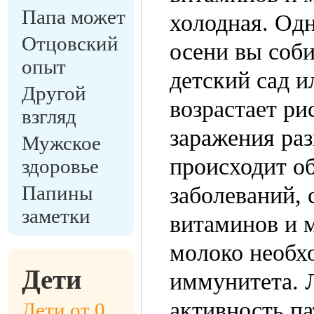
Папа может
холодная. Одн
Отцовский
осени вы соб
опыт
детский сад и
Другой
возрастает ри
взгляд
заражения ра
Мужское
происходит о
здоровье
Папины
заболеваний,
заметки
витаминов и м
молоко необх
Дети
иммунитета. 
активность п
Дети от 0