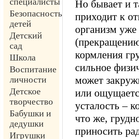
специалисты
Но бывает и т
Безопасность
приходит к от
детей
организм уже
Детский
(прекращению
сад
кормления гр
Школа
сильное физич
Воспитание
личности
может закружи
Детское
или ощущаетс
творчество
усталость – к
Бабушки и
что же, груд
дедушки
приносить рад
Игрушки