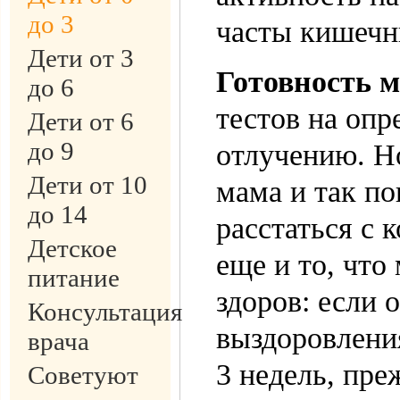
до 3
часты кишечн
Дети от 3
Готовность 
до 6
тестов на опр
Дети от 6
до 9
отлучению. Но
Дети от 10
мама и так по
до 14
расстаться с 
Детское
еще и то, чт
питание
здоров: если 
Консультация
выздоровлени
врача
3 недель, пре
Советуют