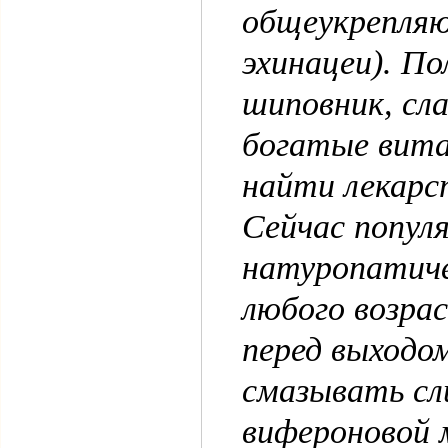
общеукрепляю
эхинацеи). П
шиповник, сла
богатые вита
найти лекарс
Сейчас попул
натуропатиче
любого возрас
перед выходом
смазывать сл
вифероновой 