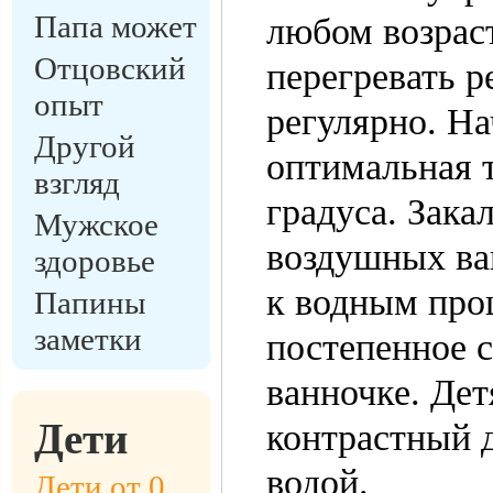
Папа может
любом возраст
Отцовский
перегревать р
опыт
регулярно. На
Другой
оптимальная т
взгляд
градуса. Зака
Мужское
воздушных ван
здоровье
к водным про
Папины
заметки
постепенное 
ванночке. Де
Дети
контрастный 
водой.
Дети от 0