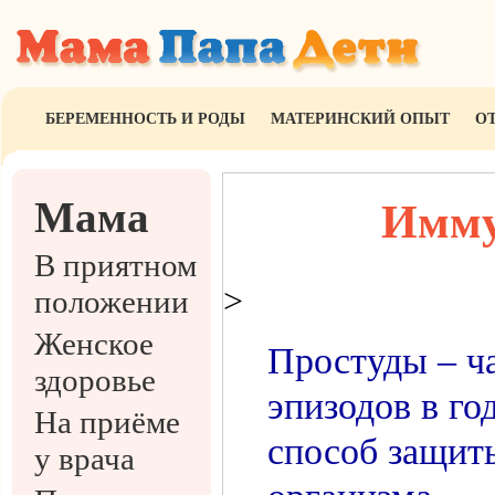
БЕРЕМЕННОСТЬ И РОДЫ
МАТЕРИНСКИЙ ОПЫТ
О
Мама
Имму
В приятном
>
положении
Женское
Простуды – ча
здоровье
эпизодов в г
На приёме
способ защит
у врача