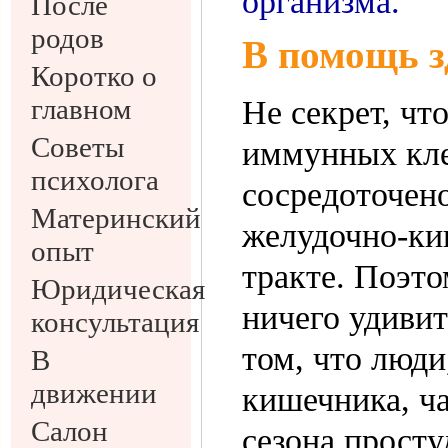
организма.
После
родов
В помощь 
Коротко о
главном
Не секрет, чт
Советы
иммунных кл
психолога
сосредоточено
Материнский
желудочно-к
опыт
тракте. Поэто
Юридическая
ничего удивит
консультация
том, что люд
В
движении
кишечника, ча
Салон
сезона просту