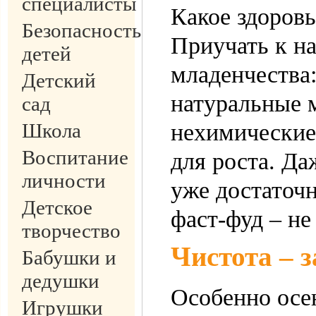
специалисты
Какое здоровь
Безопасность
Приучать к н
детей
младенчества
Детский
натуральные 
сад
Школа
нехимические
Воспитание
для роста. Да
личности
уже достаточн
Детское
фаст-фуд – не
творчество
Чистота – з
Бабушки и
дедушки
Особенно осе
Игрушки