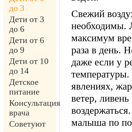
до 3
Свежий возду
Дети от 3
необходимы. 
до 6
максимум вре
Дети от 6
раза в день. 
до 9
Дети от 10
даже если у р
до 14
температуры.
Детское
явлениях, жар
питание
ветер, ливень
Консультация
воздержаться.
врача
малыша по по
Советуют