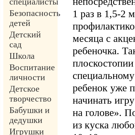
непосредстве
специалисты
Безопасность
1 раз в 1,5-2
детей
профилактикой
Детский
месяца с акце
сад
ребеночка. Т
Школа
плоскостопии
Воспитание
специальному
личности
ребенок уже п
Детское
творчество
начинать игр
Бабушки и
на голове». 
дедушки
из куска люб
Игрушки