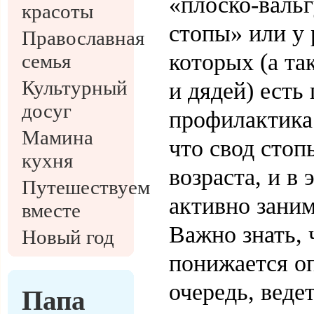
«плоско-валь
красоты
стопы» или у 
Православная
которых (а та
семья
Культурный
и дядей) есть
досуг
профилактика 
Мамина
что свод стоп
кухня
возраста, и в
Путешествуем
активно зани
вместе
Важно знать, 
Новый год
понижается оп
очередь, веде
Папа