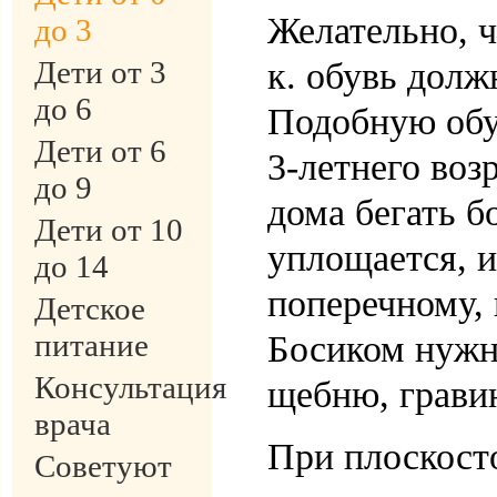
Желательно, ч
до 3
Дети от 3
к. обувь долж
до 6
Подобную обу
Дети от 6
3-летнего воз
до 9
дома бегать б
Дети от 10
уплощается, и
до 14
поперечному,
Детское
питание
Босиком нужно
Консультация
щебню, грав
врача
При плоскост
Советуют