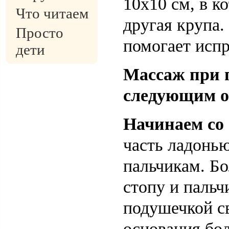
10х10 см, в к
Что читаем
другая крупа
Просто
помогает испр
дети
Массаж при 
следующим о
Начинаем со 
часть ладонью
пальчикам. Б
стопу и пальч
подушечкой с
основания бол