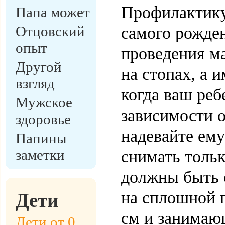
Профилактику
Папа может
Отцовский
самого рожде
опыт
проведения ма
Другой
на стопах, а 
взгляд
когда ваш реб
Мужское
зависимости о
здоровье
надевайте ем
Папины
заметки
снимать толь
должны быть 
на сплошной 
Дети
см и занимаю
Дети от 0