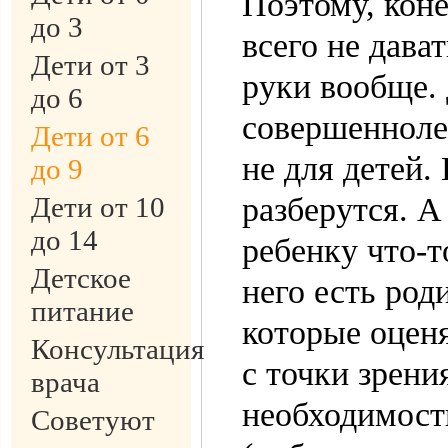
Поэтому, кон
до 3
всего не дават
Дети от 3
руки вообще.
до 6
совершенноле
Дети от 6
не для детей.
до 9
Дети от 10
разберутся. А
до 14
ребенку что-т
Детское
него есть род
питание
которые оцен
Консультация
с точки зрени
врача
необходимост
Советуют