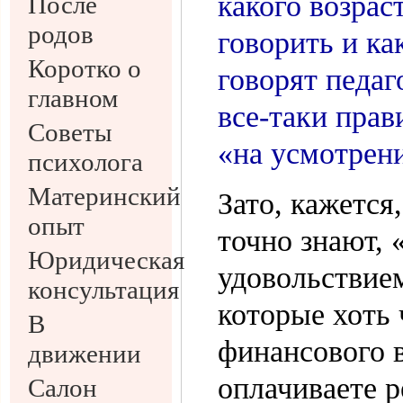
какого возрас
После
родов
говорить и ка
Коротко о
говорят педаг
главном
все-таки прав
Советы
«на усмотрени
психолога
Материнский
Зато, кажется,
опыт
точно знают, 
Юридическая
удовольствие
консультация
которые хоть 
В
финансового в
движении
оплачиваете р
Салон