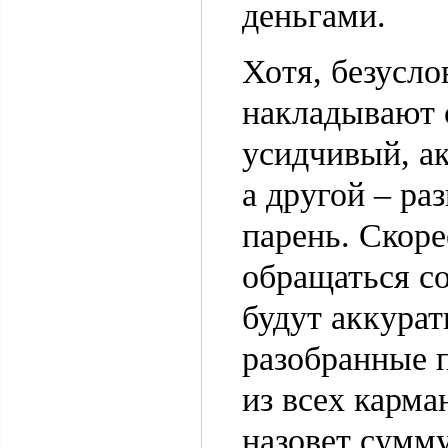
деньгами.
Хотя, безусло
накладывают 
усидчивый, а
а другой – ра
парень. Скоре
обращаться со
будут аккура
разобранные п
из всех карма
назовет сумму