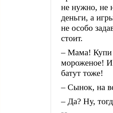
не нужно, не 
деньги, а игр
не особо зада
стоит.
– Мама! Купи
мороженое! И
батут тоже!
– Сынок, на в
– Да? Ну, тог