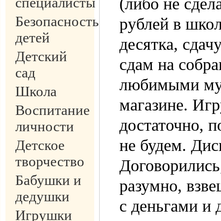
специалисты
(либо не сдел
Безопасность
рублей в шко
детей
десятка, сдач
Детский
сдам на собра
сад
любимыми мул
Школа
магазине. Игр
Воспитание
достаточно, 
личности
не будем. Дис
Детское
творчество
Договорились
Бабушки и
разумно, взве
дедушки
с деньгами и 
Игрушки