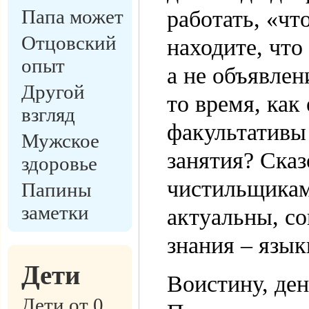
Папа может
работать, «чт
Отцовский
находите, что
опыт
а не объявлен
Другой
то время, как
взгляд
факультативы
Мужское
занятия? Ска
здоровье
чистильщиками
Папины
заметки
актуальны, с
знания – язы
Дети
Воистину, ден
Дети от 0