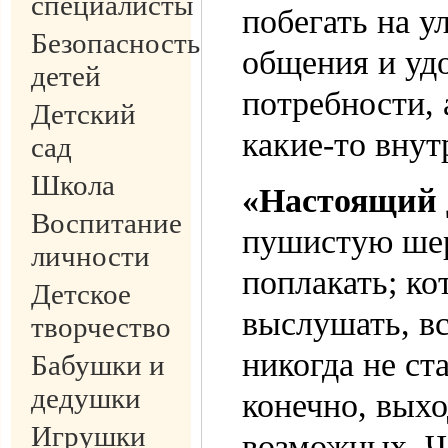
специалисты
побегать на ул
Безопасность
общения и уд
детей
потребности, 
Детский
какие-то вну
сад
Школа
«Настоящий 
Воспитание
пушистую шер
личности
поплакать; ко
Детское
выслушать, вс
творчество
никогда не ст
Бабушки и
дедушки
конечно, выхо
Игрушки
возможных. Ч