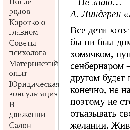
– Не знаю…
После
родов
А. Линдгрен 
Коротко о
Все дети хот
главном
бы ни был до
Советы
психолога
хомячком, пу
Материнский
сенбернаром 
опыт
другом будет 
Юридическая
конечно, не н
консультация
поэтому не с
В
отказывать св
движении
желании. Жив
Салон