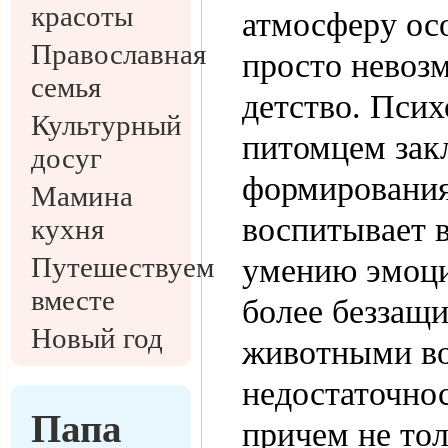
красоты
атмосферу осо
Православная
просто невоз
семья
детство. Псих
Культурный
питомцем закл
досуг
формирования
Мамина
воспитывает 
кухня
Путешествуем
умению эмоци
вместе
более беззащи
Новый год
животными во
недостаточнос
Папа
причем не тол