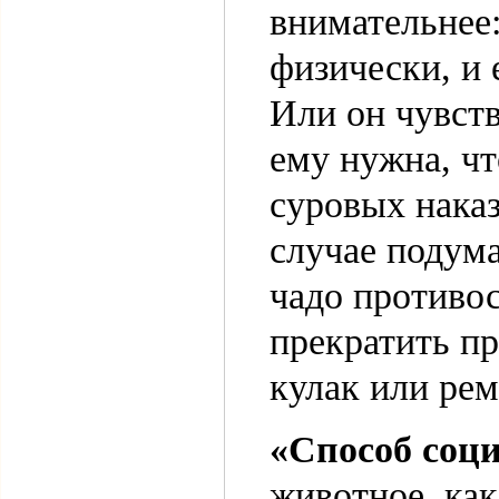
внимательнее:
физически, и 
Или он чувств
ему нужна, ч
суровых нака
случае подума
чадо противо
прекратить п
кулак или ре
«Способ соц
животное, как