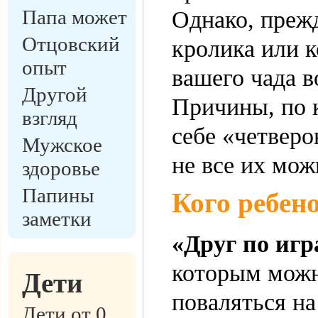
Папа может
Однако, прежд
Отцовский
кролика или к
опыт
вашего чада в
Другой
Причины, по 
взгляд
себе «четверо
Мужское
не все их мо
здоровье
Папины
Кого ребен
заметки
«Друг по игр
которым можн
Дети
поваляться на
Дети от 0