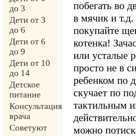
побегать во д
до 3
в мячик и т.д
Дети от 3
до 6
покупайте ще
Дети от 6
котенка! Зача
до 9
или усталые 
Дети от 10
просто не в си
до 14
ребенком по 
Детское
скучает по п
питание
тактильным иг
Консультация
врача
действительно
Советуют
можно потиска