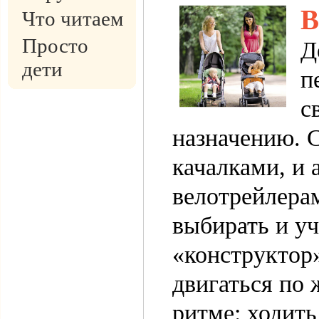
В
Что читаем
Просто
Д
дети
п
с
назначению. 
качалками, и 
велотрейлерам
выбирать и у
«конструктор
двигаться по
ритме: ходить