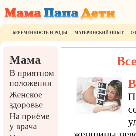
БЕРЕМЕННОСТЬ И РОДЫ
МАТЕРИНСКИЙ ОПЫТ
О
Мама
Все
В приятном
В
положении
Женское
П
здоровье
с
На приёме
у
у врача
женщины нево