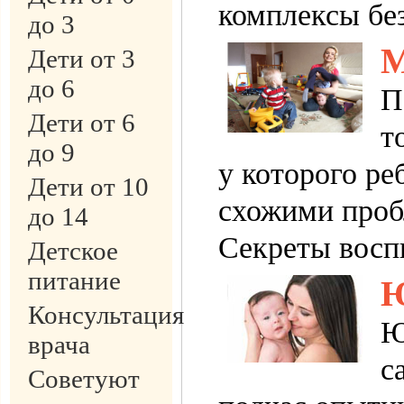
комплексы без
до 3
М
Дети от 3
до 6
П
Дети от 6
т
до 9
у которого ре
Дети от 10
схожими проб
до 14
Секреты восп
Детское
питание
Ю
Консультация
Ю
врача
с
Советуют