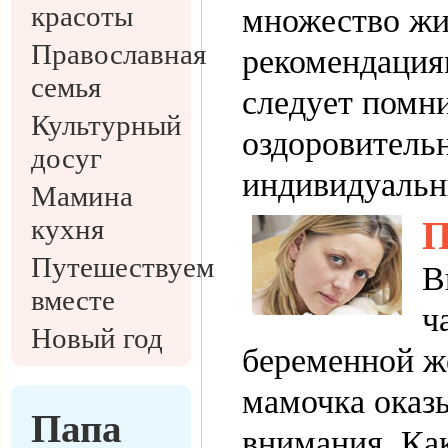
красоты
множество жи
Православная
рекомендация
семья
следует помни
Культурный
оздоровитель
досуг
индивидуальн
Мамина
кухня
П
Путешествуем
В
вместе
ч
Новый год
беременной ж
мамочка оказ
Папа
внимания. Как