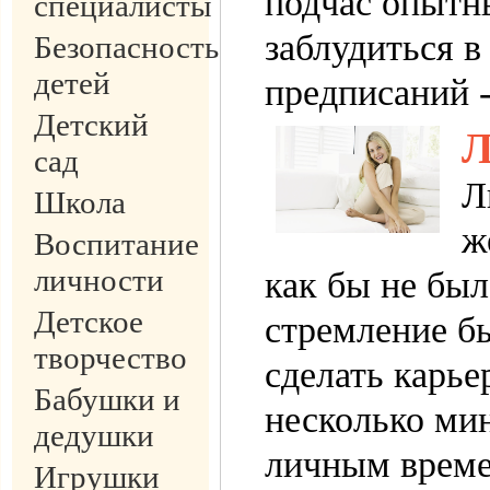
подчас опытн
специалисты
заблудиться в
Безопасность
детей
предписаний 
Детский
Л
сад
Л
Школа
ж
Воспитание
личности
как бы не был
Детское
стремление б
творчество
сделать карье
Бабушки и
несколько ми
дедушки
личным време
Игрушки