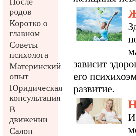
После
родов
Ж
Коротко о
З
главном
п
Советы
м
психолога
зависит здоро
Материнский
его психихоэ
опыт
Юридическая
развитие.
консультация
Н
В
И
движении
м
Салон