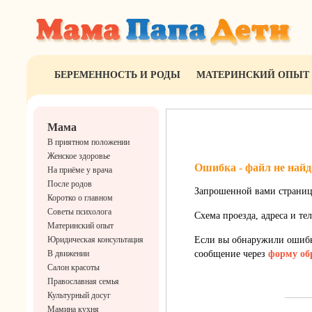
БЕРЕМЕННОСТЬ И РОДЫ
МАТЕРИНСКИЙ ОПЫТ
Мама
В приятном положении
Женское здоровье
Ошибка - файл не найд
На приёме у врача
После родов
Запрошенной вами страниц
Коротко о главном
Советы психолога
Схема проезда, адреса и т
Материнский опыт
Юридическая консультация
Если вы обнаружили ошибку
В движении
сообщение через
форму об
Салон красоты
Православная семья
Культурный досуг
Мамина кухня