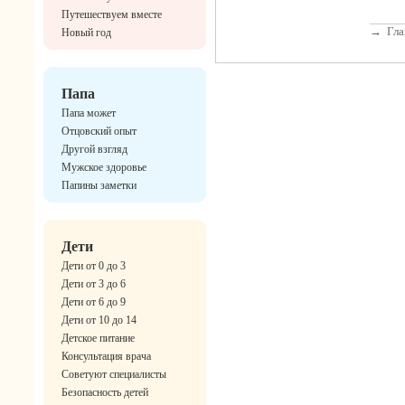
Путешествуем вместе
→
Гла
Новый год
Папа
Папа может
Отцовский опыт
Другой взгляд
Мужское здоровье
Папины заметки
Дети
Дети от 0 до 3
Дети от 3 до 6
Дети от 6 до 9
Дети от 10 до 14
Детское питание
Консультация врача
Советуют специалисты
Безопасность детей