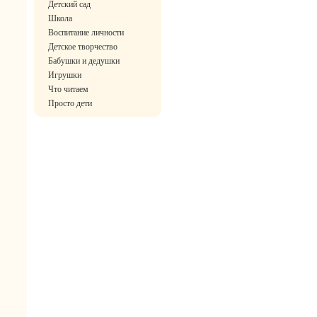
Детский сад
Школа
Воспитание личности
Детское творчество
Бабушки и дедушки
Игрушки
Что читаем
Просто дети