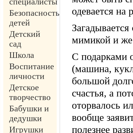
специалисты
одевается на 
Безопасность
детей
Загадывается 
Детский
мимикой и жес
сад
Школа
С подарками 
Воспитание
(машина, кукл
личности
большой долг
Детское
счастья, а по
творчество
оторвалось ил
Бабушки и
вообще заявит
дедушки
полезнее раз
Игрушки