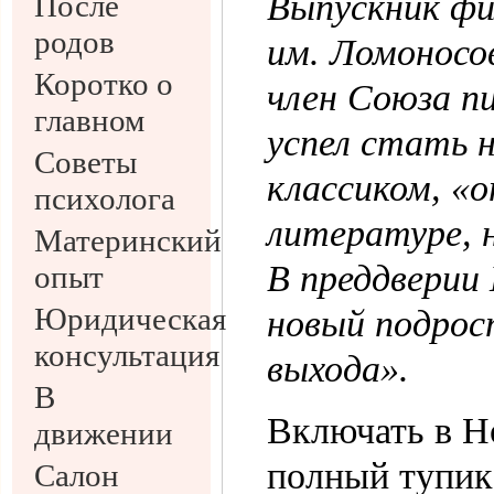
Выпускник фи
После
родов
им. Ломоносов
Коротко о
член Союза п
главном
успел стать 
Советы
классиком, «
психолога
литературе, 
Материнский
В преддверии
опыт
Юридическая
новый подрос
консультация
выхода».
В
Включать в Но
движении
полный тупик
Салон