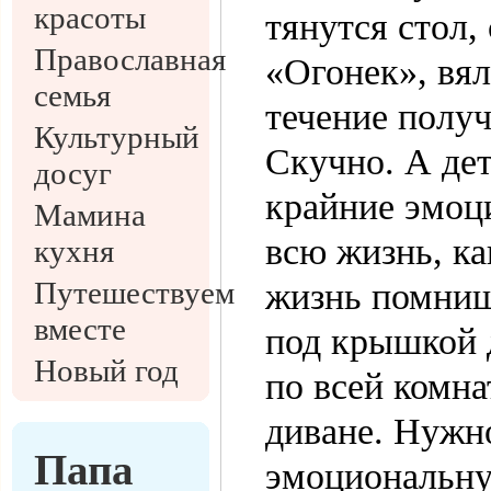
красоты
тянутся стол,
Православная
«Огонек», вял
семья
течение получ
Культурный
Скучно. А де
досуг
крайние эмоц
Мамина
всю жизнь, ка
кухня
Путешествуем
жизнь помнишь
вместе
под крышкой д
Новый год
по всей комна
диване. Нужно
Папа
эмоциональну