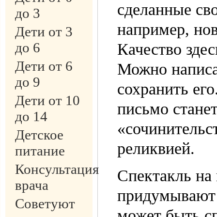
сделанные сво
до 3
например, нов
Дети от 3
до 6
Качество здес
Дети от 6
Можно написа
до 9
сохранить его
Дети от 10
письмо станет
до 14
«сочинительс
Детское
реликвией.
питание
Консультация
Спектакль на
врача
придумывают с
Советуют
может быть сп