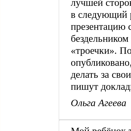
лучшей сторон
в следующий р
презентацию с
бездельником 
«троечки». По
опубликовано,
делать за сво
пишут доклады
Ольга Агеева
Мой ребёнок т