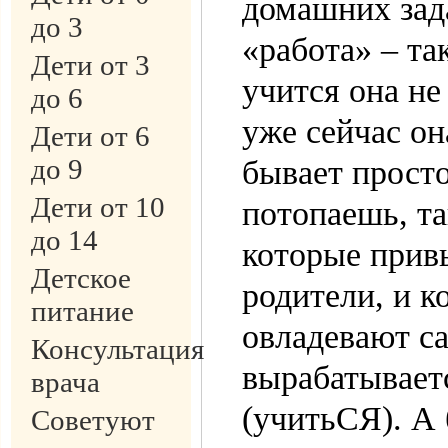
домашних зада
до 3
«работа» – та
Дети от 3
учится она не 
до 6
уже сейчас он
Дети от 6
до 9
бывает просто
Дети от 10
потопаешь, т
до 14
которые прив
Детское
родители, и к
питание
овладевают с
Консультация
вырабатываетс
врача
(учитьСЯ). А 
Советуют