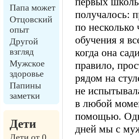
первых школьн
Папа может
получалось: п
Отцовский
по несколько 
опыт
обучения я вс
Другой
взгляд
когда она сад
Мужское
правило, прос
здоровье
рядом на стул
Папины
не испытывала
заметки
в любой момен
помощью. Одн
Дети
дней мы с му
Дети от 0