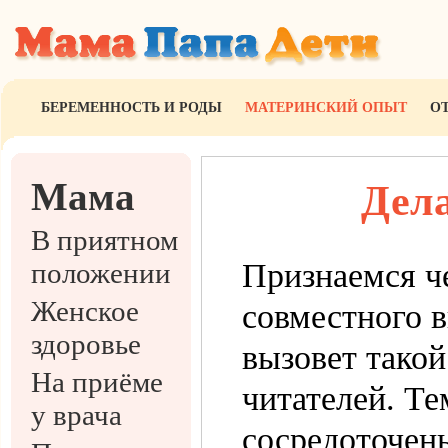
БЕРЕМЕННОСТЬ И РОДЫ
МАТЕРИНСКИЙ ОПЫТ
О
Мама
Дела
В приятном
положении
Признаемся че
Женское
совместного 
здоровье
вызовет такой
На приёме
читателей. Те
у врача
сосредоточены