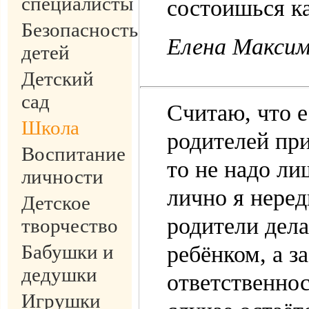
специалисты
состоишься к
Безопасность
Елена Макси
детей
Детский
сад
Считаю, что 
Школа
родителей пр
Воспитание
то не надо ли
личности
лично я неред
Детское
родители дел
творчество
Бабушки и
ребёнком, а за
дедушки
ответственнос
Игрушки