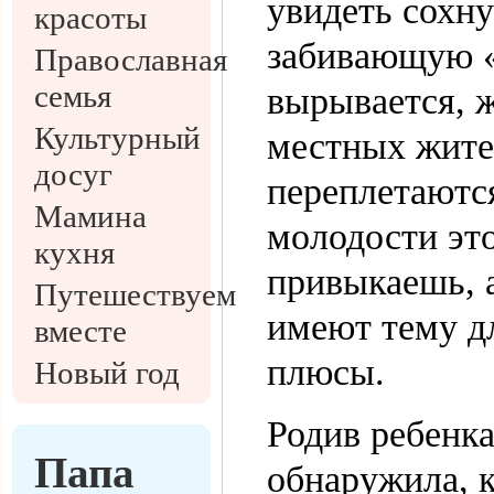
увидеть сохн
красоты
забивающую «
Православная
семья
вырывается, ж
Культурный
местных жите
досуг
переплетаются
Мамина
молодости это
кухня
привыкаешь, а
Путешествуем
имеют тему дл
вместе
плюсы.
Новый год
Родив ребенка
Папа
обнаружила, к