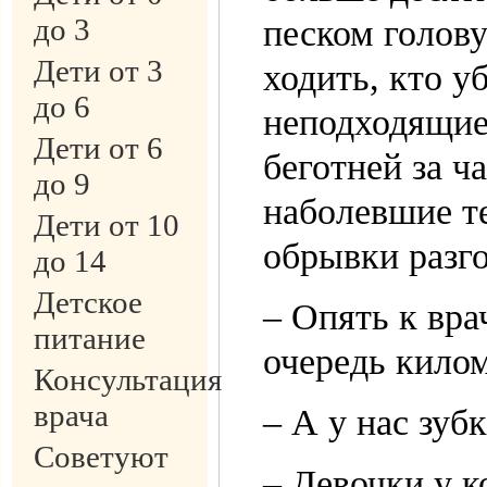
до 3
песком голову
Дети от 3
ходить, кто у
до 6
неподходящие
Дети от 6
беготней за ч
до 9
наболевшие т
Дети от 10
обрывки разго
до 14
Детское
– Опять к вра
питание
очередь кил
Консультация
врача
– А у нас зуб
Советуют
– Девочки у к