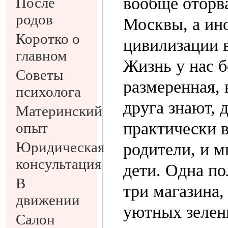
вообще оторв
После
родов
Москвы, а ино
Коротко о
цивилизации 
главном
Жизнь у нас б
Советы
размеренная, 
психолога
друга знают, 
Материнский
практически в
опыт
Юридическая
родители, и м
консультация
дети. Одна по
В
три магазина,
движении
уютных зелен
Салон