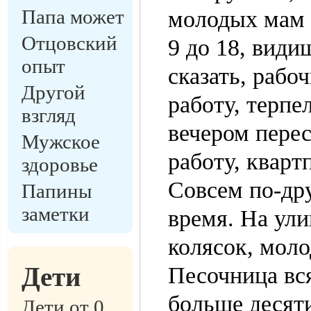
Папа может
молодых мам 
Отцовский
9 до 18, види
опыт
сказать, рабо
Другой
работу, терпе
взгляд
вечером перес
Мужское
работу, кварт
здоровье
Совсем по-дру
Папины
заметки
время. На ули
колясок, мол
Дети
Песочница вся
больше десяти
Дети от 0