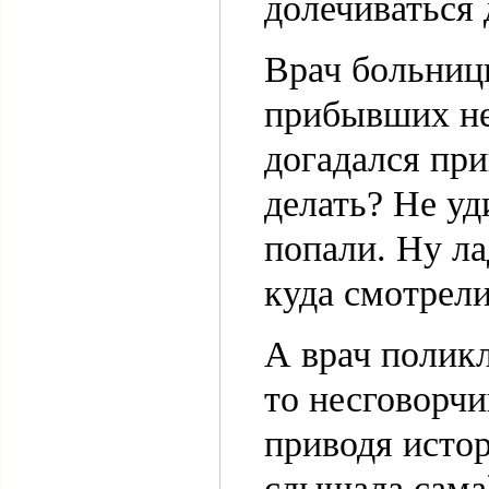
долечиваться 
Врач больницы
прибывших нев
догадался при
делать? Не уд
попали. Ну ла
куда смотрел
А врач полик
то несговорчи
приводя истор
слышала сама)