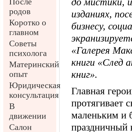
до мистики, 
После
родов
изданиях, пос
Коротко о
бизнесу, соц
главном
экранизирует
Советы
«Галерея Мак
психолога
книги «След а
Материнский
книг».
опыт
Юридическая
Главная герои
консультация
протягивает с
В
маленьким и 
движении
праздничный 
Салон