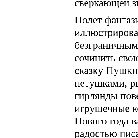
сверкающей з
Полет фантази
иллюстрирова
безграничным
сочинить свою
сказку Пушки
петушками, ры
гирлянды пове
игрушечные ко
Нового года 
радостью писа