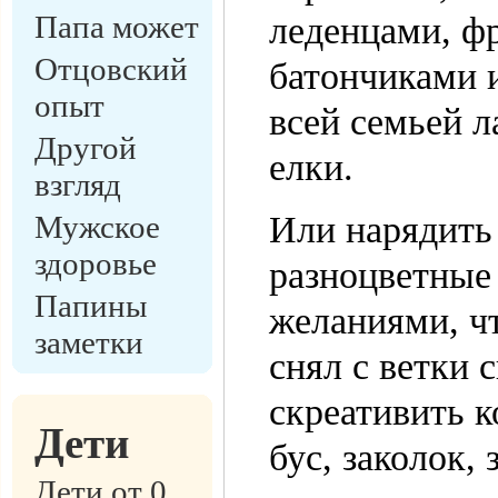
Папа может
леденцами, ф
Отцовский
батончиками и
опыт
всей семьей 
Другой
елки.
взгляд
Мужское
Или нарядить
здоровье
разноцветные
Папины
желаниями, ч
заметки
снял с ветки 
скреативить 
Дети
бус, заколок,
Дети от 0