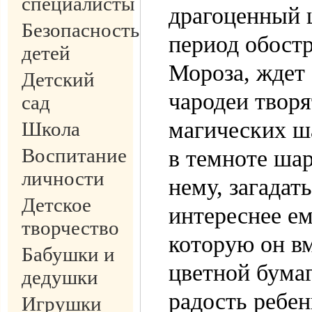
специалисты
драгоценный ш
Безопасность
период обостр
детей
Мороза, ждет
Детский
чародеи твор
сад
магических ш
Школа
Воспитание
в темноте шар
личности
нему, загадат
Детское
интереснее ем
творчество
которую он вм
Бабушки и
цветной бумаг
дедушки
радость ребен
Игрушки