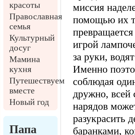
красоты
миссия надел
Православная
помощью их т
семья
превращается
Культурный
игрой лампоче
досуг
за руки, водят
Мамина
Именно поэто
кухня
Путешествуем
соблюдая один
вместе
дружно, всей 
Новый год
нарядов може
разукрасить 
Папа
баранками, ко