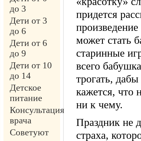
«красотку» сл
до 3
придется расс
Дети от 3
произведение 
до 6
может стать б
Дети от 6
старинные иг
до 9
Дети от 10
всего бабушка
до 14
трогать, дабы
Детское
кажется, что 
питание
ни к чему.
Консультация
врача
Праздник не д
Советуют
страха, котор