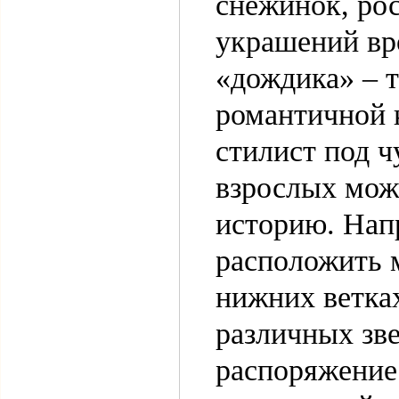
снежинок, ро
украшений вро
«дождика» – т
романтичной 
стилист под 
взрослых може
историю. Напр
расположить 
нижних ветках
различных зве
распоряжение