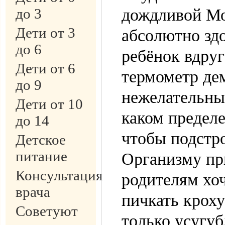
до 3
дождливой Мо
Дети от 3
абсолютно здо
до 6
ребёнок вдруг
Дети от 6
термометр де
до 9
нежелательные
Дети от 10
каком пределе
до 14
чтобы подстро
Детское
питание
Организму пр
Консультация
родителям хоч
врача
пичкать кроху
Советуют
только усугуб