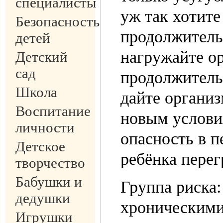
специалисты
уж так хотите
Безопасность
продолжитель
детей
нагружайте о
Детский
сад
продолжитель
Школа
дайте органи
Воспитание
новым услов
личности
опасность в 
Детское
ребёнка перег
творчество
Бабушки и
Группа риска:
дедушки
хроническими
Игрушки