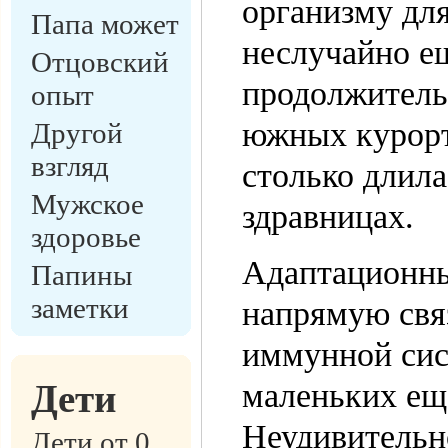
организму дл
Папа может
неслучайно ещ
Отцовский
продолжитель
опыт
южных курорт
Другой
взгляд
столько длила
Мужское
здравницах.
здоровье
Адаптационны
Папины
заметки
напрямую свя
иммунной сис
Дети
маленьких ещё
Неудивительно
Дети от 0