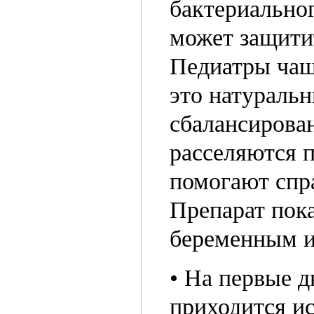
бактериальног
может защитит
Педиатры чащ
это натураль
сбалансирова
расселяются 
помогают спра
Препарат пок
беременным 
• На первые д
приходится и