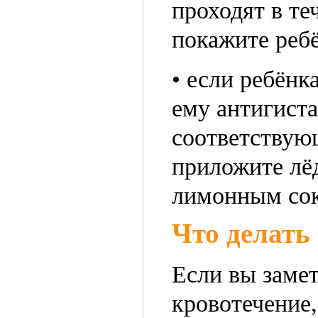
проходят в те
покажите ребё
• если ребёнк
ему антигиста
соответствующ
приложите лёд
лимонным со
Что делать
Если вы замет
кровотечение