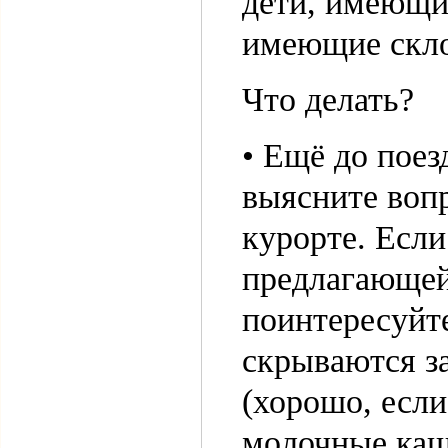
дети, имеющи
имеющие скло
Что делать?
• Ещё до поез
выясните воп
курорте. Если
предлагающей
поинтересуйт
скрываются з
(хорошо, если
молочные каши