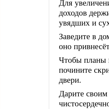
Для увеличени
доходов держи
увядших и су
Заведите в до
оно привнесё
Чтобы планы и
почините скр
двери.
Дарите своим
чистосердечн