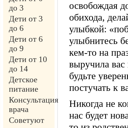
освобождая д
до 3
обихода, дела
Дети от 3
до 6
улыбкой: «по
Дети от 6
улыбнитесь бе
до 9
кем-то на пра
Дети от 10
выручила вас
до 14
будьте уверен
Детское
постучать к в
питание
Консультация
Никогда не ко
врача
нас будет нов
Советуют
то из родствен