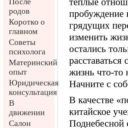
теплые отноше
После
родов
пробуждение 
Коротко о
грядущих перс
главном
изменить жиз
Советы
остались толь
психолога
расставаться 
Материнский
жизнь что-то н
опыт
Юридическая
Начните с соб
консультация
В качестве «
В
китайское уч
движении
Поднебесной 
Салон