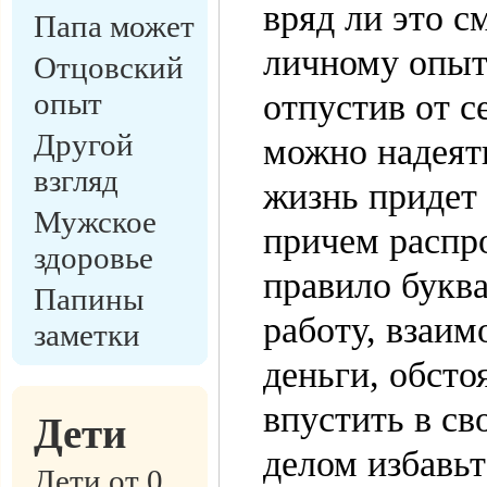
вряд ли это с
Папа может
личному опыт
Отцовский
опыт
отпустив от с
Другой
можно надеять
взгляд
жизнь придет 
Мужское
причем распр
здоровье
правило буква
Папины
работу, взаи
заметки
деньги, обсто
впустить в св
Дети
делом избавьт
Дети от 0