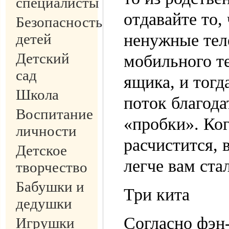
специалисты
отдавайте то,
Безопасность
детей
ненужные тел
Детский
мобильного т
сад
ящика, и тогд
Школа
поток благода
Воспитание
«пробки». Ко
личности
расчистится, 
Детское
легче вам ста
творчество
Бабушки и
Три кита
дедушки
Согласно фэн
Игрушки