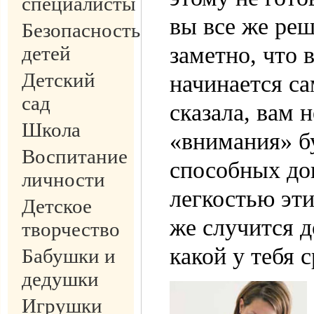
специалисты
вы все же реш
Безопасность
заметно, что 
детей
Детский
начинается са
сад
сказала, вам 
Школа
«внимания» бу
Воспитание
способных дов
личности
легкостью эти
Детское
же случится 
творчество
какой у тебя с
Бабушки и
дедушки
Игрушки