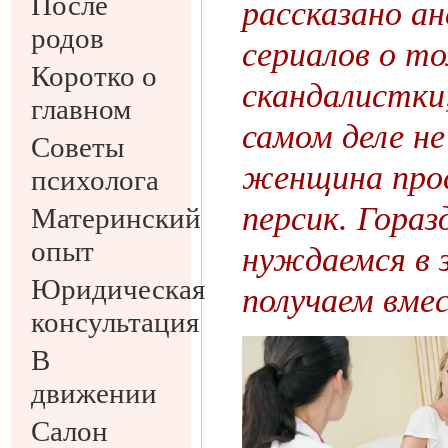
После
рассказано ан
родов
сериалов о то
Коротко о
скандалистки,
главном
самом деле н
Советы
женщина прос
психолога
персик. Гора
Материнский
опыт
нуждаемся в 
Юридическая
получаем вме
консультация
В
движении
Салон