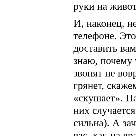
руки на живот
И, наконец, н
телефоне. Эт
доставить ва
знаю, почему 
звонят не вов
грянет, скаже
«скушает». На
них случается
сильна). А за
вас, как на в