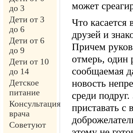
может среагир
до 3
Дети от 3
Что касается 
до 6
друзей и знак
Дети от 6
Причем руков
до 9
отмерь, один 
Дети от 10
сообщаемая д
до 14
новость непре
Детское
питание
среди подруг. 
Консультация
приставать с 
врача
доброжелатель
Советуют
этому не гото