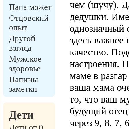
чем (шучу). 
Папа может
дедушки. Имея
Отцовский
опыт
однозначный о
Другой
здесь важнее 
взгляд
качество. По
Мужское
настроения. Н
здоровье
маме в разгар
Папины
ваша мама оче
заметки
то, что ваш м
будущий отец 
Дети
через 9, 8, 7
Дети от 0