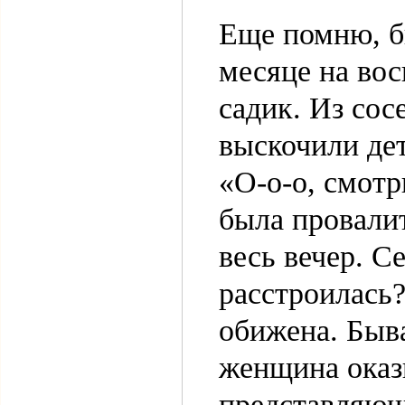
Еще помню, бы
месяце на во
садик. Из сос
выскочили дет
«О-о-о, смотр
была провали
весь вечер. С
расстроилась?
обижена. Быва
женщина оказы
представляющ