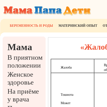
БЕРЕМЕННОСТЬ И РОДЫ
МАТЕРИНСКИЙ ОПЫТ
О
Мама
«Жалоб
В приятном
положении
В
Жалоба
о
Женское
здоровье
На приёме
Тошнота
у врача
Может