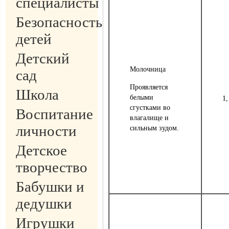
специалисты
Безопасность
детей
Детский
Молочница
сад
Проявляется
Школа
белыми
1,
сгустками во
Воспитание
влагалище и
личности
сильным зудом.
Детское
творчество
Бабушки и
дедушки
Игрушки