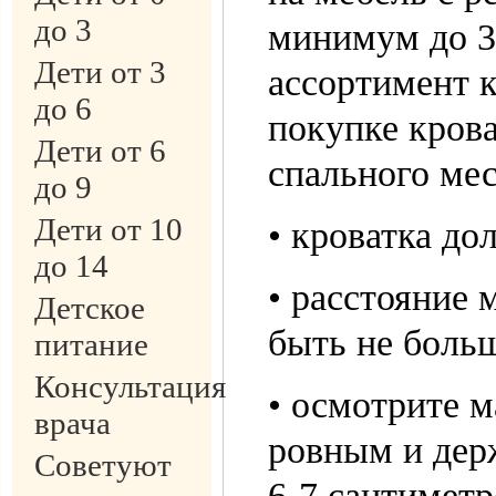
до 3
минимум до 3-
Дети от 3
ассортимент 
до 6
покупке крова
Дети от 6
спального мес
до 9
Дети от 10
• кроватка до
до 14
• расстояние
Детское
быть не больш
питание
Консультация
• осмотрите м
врача
ровным и дер
Советуют
6-7 сантиметр