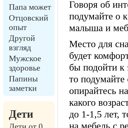
Говоря об инт
Папа может
подумайте о к
Отцовский
опыт
малыша и меб
Другой
Место для сн
взгляд
будет комфорт
Мужское
бы подойти к 
здоровье
то подумайте 
Папины
заметки
опирайтесь на
какого возрас
Дети
до 1-1,5 лет,
на мебель с р
Дети от 0