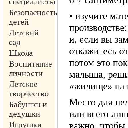
специалисты
Безопасность
• изучите мат
детей
производстве:
Детский
и, если вы за
сад
откажитесь от
Школа
потом это пок
Воспитание
личности
малыша, реши
Детское
«жилище» на 
творчество
Место для пе
Бабушки и
или всего ли
дедушки
Игрушки
важно, чтобы