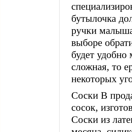
специализиро
бутылочка до
ручки малыша,
выборе обрати
будет удобно 
сложная, то е
некоторых уго
Соски В прод
сосок, изгото
Соски из лат
месяца, силик