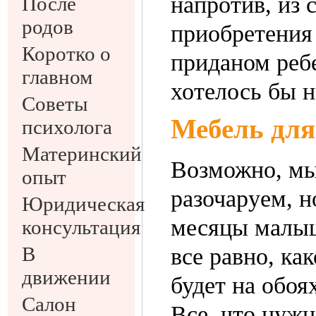
напротив, из 
После
родов
приобретения 
Коротко о
приданом ребе
главном
хотелось бы н
Советы
Мебель для
психолога
Материнский
Возможно, мы
опыт
разочаруем, н
Юридическая
месяцы малыш
консультация
В
все равно, ка
движении
будет на обоях
Салон
Все, что нужн