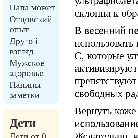
ультрафиолета
Папа может
склонна к об
Отцовский
опыт
В весенний пе
Другой
использовать
взгляд
С, которые у
Мужское
активизируют
здоровье
препятствуют
Папины
свободных ра
заметки
Вернуть коже
Дети
использовани
Желательно, ч
Дети от 0