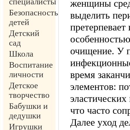
специалисты
женщины сред
Безопасность
выделить пери
детей
претерпевает 
Детский
особенностью 
сад
очищение. У 
Школа
инфекционные
Воспитание
время заканчи
личности
Детское
элементов: по
творчество
эластических
Бабушки и
что часто соп
дедушки
Далее уход дел
Игрушки