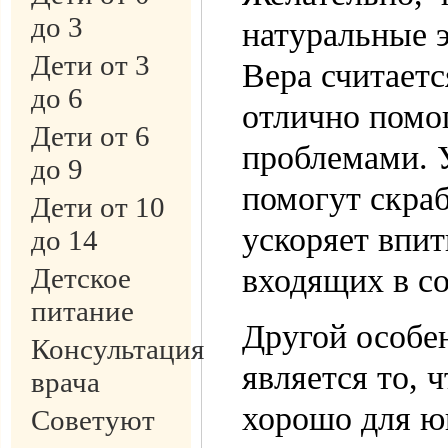
до 3
натуральные э
Дети от 3
Вера считает
до 6
отлично помо
Дети от 6
проблемами. 
до 9
помогут скра
Дети от 10
ускоряет впи
до 14
Детское
входящих в со
питание
Другой особе
Консультация
является то, 
врача
хорошо для ю
Советуют