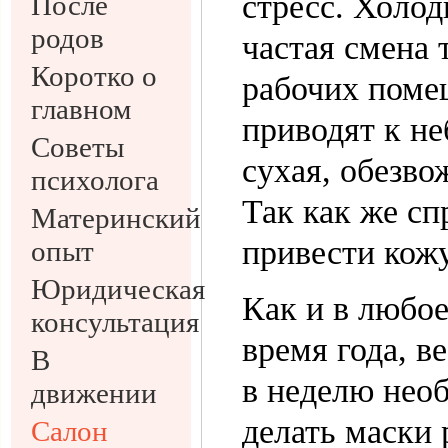
стресс. Холод
После
родов
частая смена
Коротко о
рабочих поме
главном
приводят к н
Советы
сухая, обезво
психолога
Так как же сп
Материнский
привести кож
опыт
Юридическая
Как и в любое
консультация
время года, в
В
в неделю нео
движении
делать маски 
Салон