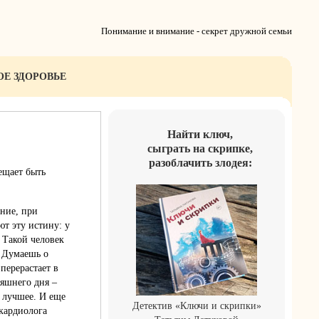
Понимание и внимание - секрет дружной семьи
ОЕ ЗДОРОВЬЕ
Найти ключ,
сыграть на скрипке,
разоблачить злодея:
ещает быть
ение, при
т эту истину: у
 Такой человек
. Думаешь о
перерастает в
няшнего дня –
а лучшее. И еще
Детектив «Ключи и скрипки»
 кардиолога