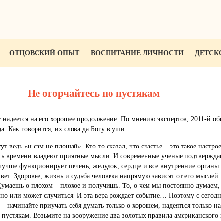
ОТЦОВСКИЙ ОПЫТ
ВОСПИТАНИЕ ЛИЧНОСТИ
ДЕТСК
Не огорчайтесь по пустякам
с надеется на его хорошее продолжение. По мнению экспертов, 2011-й об
а. Как говорится, их слова да Богу в уши.
тут ведь «и сам не плошай». Кто-то сказал, что счастье – это такое настро
ь времени владеют приятные мысли. И современные ученые подтверждаю
лучше функционирует печень, желудок, сердце и все внутренние органы.
вет. Здоровье, жизнь и судьба человека напрямую зависят от его мыслей
умаешь о плохом – плохое и получишь. То, о чем мы постоянно думаем, 
жно или может случиться. И эта вера рождает событие… Поэтому с сегод
 – начинайте приучать себя думать только о хорошем, надеяться только н
о пустякам. Возьмите на вооружение два золотых правила американского