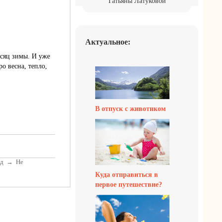
Татьяны Латуковой
Актуальное:
есяц зимы. И уже
о весна, тепло,
В отпуск с животиком
од
→
Не
Куда отправиться в
первое путешествие?