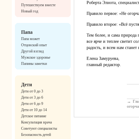
Роберта Элиота, специалис
Путешествуем вместе
Новый год
Правило первое: «Не огорч
Правило второе: «Всё пуст
Папа
Тем более, и сама природа
Папа может
все ярче и теплее светит с
Отцовский опыт
радость, и всем нам станет 
Другой взгляд
Мужское здоровье
Елена Замуруева,
Папины заметки
главный редактор.
Дети
Дети от 0 до 3
Дети от 3 до 6
→
Гла
Дети от 6 до 9
огорча
Дети от 10 до 14
Детское питание
Консультация врача
Советуют специалисты
Безопасность детей