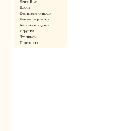
Детский сад
Школа
Воспитание личности
Детское творчество
Бабушки и дедушки
Игрушки
Что читаем
Просто дети