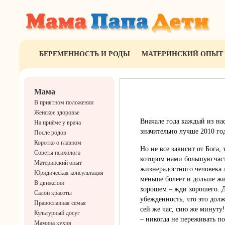
БЕРЕМЕННОСТЬ И РОДЫ
МАТЕРИНСКИЙ ОПЫТ
Мама
В приятном положении
Женское здоровье
Вначале года каждый из на
На приёме у врача
значительно лучше 2010 год
После родов
Коротко о главном
Но не все зависит от Бога, 
Советы психолога
котором нами большую част
Материнский опыт
жизнерадостного человека 
Юридическая консультация
меньше болеет и дольше жи
В движении
хорошем – жди хорошего. Д
Салон красоты
убежденность, что это дол
Православная семья
сей же час, сию же минуту!
Культурный досуг
– никогда не переживать п
Мамина кухня