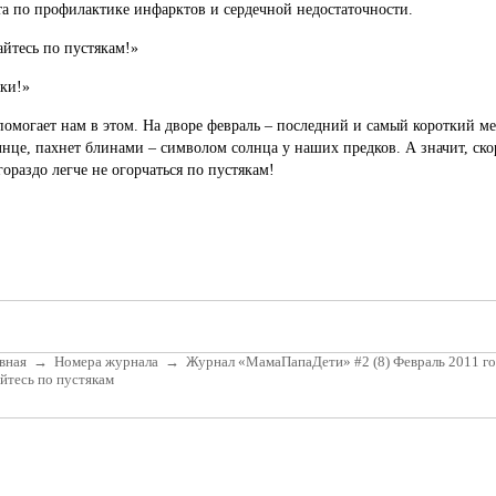
та по профилактике инфарктов и сердечной недостаточности.
айтесь по пустякам!»
яки!»
 помогает нам в этом. На дворе февраль – последний и самый короткий м
олнце, пахнет блинами – символом солнца у наших предков. А значит, скор
гораздо легче не огорчаться по пустякам!
вная
→
Номера журнала
→
Журнал «МамаПапаДети» #2 (8) Февраль 2011 г
йтесь по пустякам