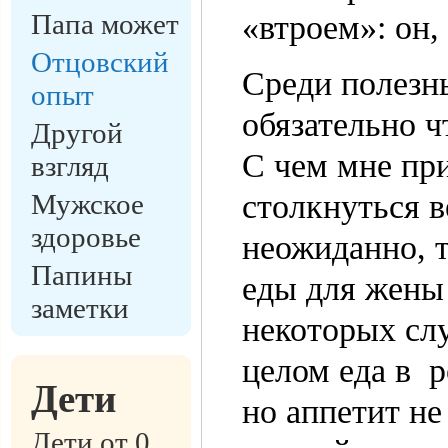
Папа может
«втроем»: он,
Отцовский
Среди полезн
опыт
обязательно ч
Другой
С чем мне пр
взгляд
Мужское
столкнуться 
здоровье
неожиданно, т
Папины
еды для жены
заметки
некоторых слу
целом еда в р
Дети
но аппетит не
Дети от 0