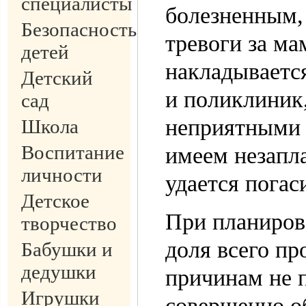
специалисты
болезненным,
Безопасность
тревоги за мам
детей
накладываетс
Детский
и поликлиник,
сад
неприятными 
Школа
Воспитание
имеем незапл
личности
удается погас
Детское
При планиров
творчество
доля всего пр
Бабушки и
дедушки
причинам не п
Игрушки
совершенно о