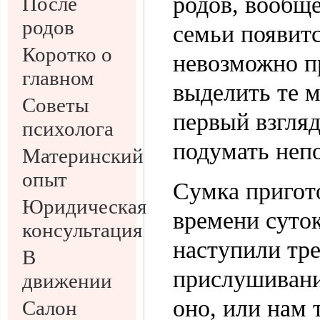
родов, вообще
После
родов
семьи появитс
Коротко о
невозможно п
главном
выделить те м
Советы
первый взгляд
психолога
подумать неп
Материнский
опыт
Cумка пригот
Юридическая
времени суток
консультация
наступили тр
В
прислушивани
движении
оно, или нам 
Салон