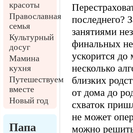
красоты
Перестрахова
Православная
последнего? 
семья
занятиями не
Культурный
финальных не
досуг
ускорится до 
Мамина
несколько алг
кухня
Путешествуем
близких родст
вместе
от дома до ро
Новый год
схваток пришл
не может опе
Папа
можно решить,