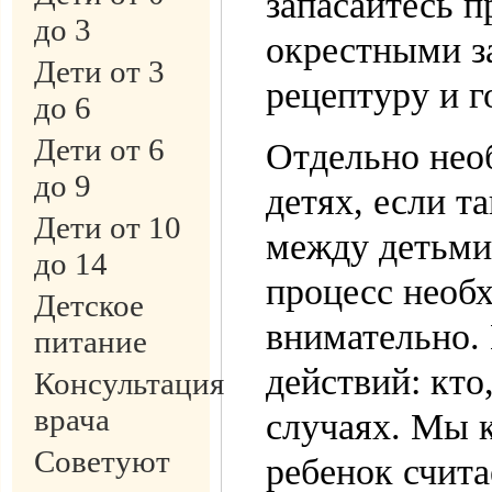
запасайтесь п
до 3
окрестными з
Дети от 3
рецептуру и г
до 6
Дети от 6
Отдельно нео
до 9
детях, если т
Дети от 10
между детьми 
до 14
процесс необ
Детское
внимательно.
питание
действий: кто,
Консультация
врача
случаях. Мы к
Советуют
ребенок счита